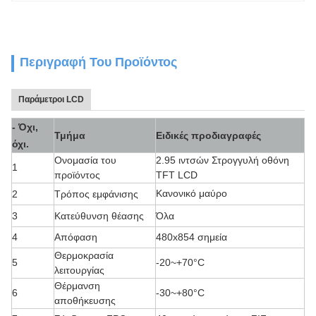
Περιγραφή Του Προϊόντος
Παράμετροι LCD
- Όχι,
Τμήμα
Ειδικές προδιαγραφές
όχι.
Ονομασία του
2.95 ιντσών Στρογγυλή οθόνη
1
προϊόντος
TFT LCD
Κανονικό μαύρο
2
Τρόπος εμφάνισης
3
Κατεύθυνση θέασης
Όλα
4
Απόφαση
480x854 σημεία
Θερμοκρασία
5
-20~+70
°C
λειτουργίας
Θέρμανση
6
-30~+80
°C
αποθήκευσης