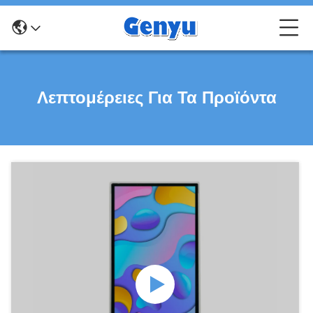
Λεπτομέρειες Για Τα Προϊόντα