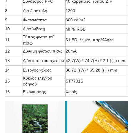
7
Σύνδεσμος FPC
40 καρφίτσες, τύπου ZIF
8
Αντιδιαστολή
1200
9
Φωτεινότητα
300 cd/m2
10
Διασύνδεση
MIPI/ RGB
Τύπος φωτισμού
11
6 LED, λευκό, παράλληλο
πίσω
12
Δύναμη φώτων πίσω
20mA
13
Διάσταση του σχεδίου
42.7(W) * 74.7(H) * 2.1 ((T) mm
14
Ενεργός χώρος
36.72 ((W) * 65.28 ((H) mm
Κύκλος ελέγχου
15
ST7701S
οδηγού
16
Εικόνα αφής
Χωρίς