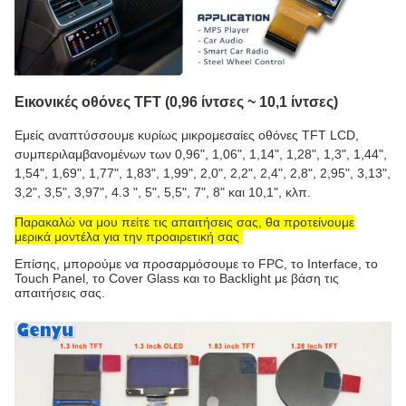
Εικονικές οθόνες TFT (0,96 ίντσες ~ 10,1 ίντσες)
Εμείς αναπτύσσουμε κυρίως μικρομεσαίες οθόνες TFT LCD,
συμπεριλαμβανομένων των 0,96", 1,06", 1,14", 1,28", 1,3", 1,44",
1,54", 1,69", 1,77", 1,83", 1,99", 2,0", 2,2", 2,4", 2,8", 2,95", 3,13",
3,2", 3,5", 3,97", 4.3 ", 5", 5,5", 7", 8" και 10,1", κλπ.
Παρακαλώ να μου πείτε τις απαιτήσεις σας, θα προτείνουμε
μερικά μοντέλα για την προαιρετική σας
.
Επίσης, μπορούμε να προσαρμόσουμε το FPC, το Interface, το
Touch Panel, το Cover Glass και το Backlight με βάση τις
απαιτήσεις σας.