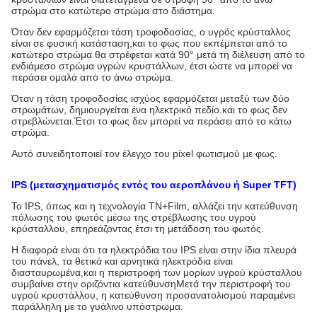
στρώμα στο κατώτερο στρώμα στο διάστημα.
Όταν δεν εφαρμόζεται τάση τροφοδοσίας, ο υγρός κρύσταλλος
είναι σε φυσική κατάσταση,και το φως που εκπέμπεται από το
κατώτερο στρώμα θα στρέφεται κατά 90° μετά τη διέλευση από το
ενδιάμεσο στρώμα υγρών κρυστάλλων, έτσι ώστε να μπορεί να
περάσει ομαλά από το άνω στρώμα.
Όταν η τάση τροφοδοσίας ισχύος εφαρμόζεται μεταξύ των δύο
στρωμάτων, δημιουργείται ένα ηλεκτρικό πεδίο.και το φως δεν
στρεβλώνεται.Έτσι το φως δεν μπορεί να περάσει από το κάτω
στρώμα.
Αυτό συνειδητοποιεί τον έλεγχο του pixel φωτισμού με φως.
IPS (μετασχηματισμός εντός του αεροπλάνου ή Super TFT)
Το IPS, όπως και η τεχνολογία TN+Film, αλλάζει την κατεύθυνση
πόλωσης του φωτός μέσω της στρέβλωσης του υγρού
κρύσταλλου, επηρεάζοντας έτσι τη μετάδοση του φωτός.
Η διαφορά είναι ότι τα ηλεκτρόδια του IPS είναι στην ίδια πλευρά
του πάνελ, τα θετικά και αρνητικά ηλεκτρόδια είναι
διασταυρωμένα,και η περιστροφή των μορίων υγρού κρύσταλλου
συμβαίνει στην οριζόντια κατεύθυνσηΜετά την περιστροφή του
υγρού κρυστάλλου, η κατεύθυνση προσανατολισμού παραμένει
παράλληλη με το γυάλινο υπόστρωμα.