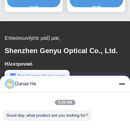
12pin SPI
FPC SPI
τιμή
τιμή
Επικοινωνήστε μαζί μας
Shenzhen Genyu Optical Co., Ltd.
Ηλεκτρονικό
Tan@genyudisplay.com
Danae He
Εργασιακό χρόνο
9:00-18:00
5:20 AM
Η διεύθυνσή μας
Good day, what product are you looking for?
Διεύθυνση