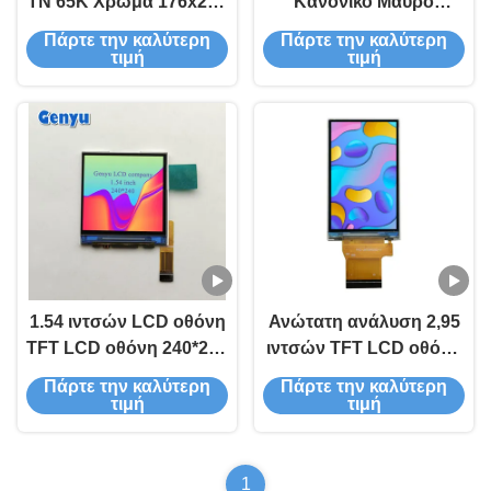
TN 65K Χρώμα 176x220
Κανονικό Μαύρο
Ανάλυση ILI9225 36pin
240x240 Dots ST7789V
Πάρτε την καλύτερη
Πάρτε την καλύτερη
8-Bit MCU
12pin SPI
τιμή
τιμή
1.54 ιντσών LCD οθόνη
Ανώτατη ανάλυση 2,95
TFT LCD οθόνη 240*240
ιντσών TFT LCD οθόνη
Dots ST7789 2.8V 15pin
480x854 pixels με
Πάρτε την καλύτερη
Πάρτε την καλύτερη
FPC SPI
RGB+MIPI διεπαφή
τιμή
τιμή
1