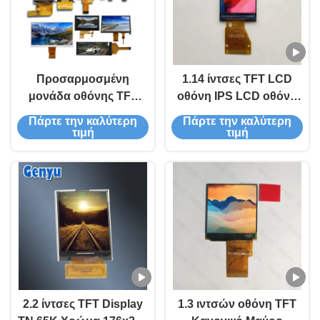
Προσαρμοσμένη
1.14 ίντσες TFT LCD
μονάδα οθόνης TFT
οθόνη IPS LCD οθόνη
LCD με 240*320
135x240 Pixels
Πάρτε την καλύτερη
Πάρτε την καλύτερη
ανάλυση SPI διεπαφή
ST7789V 13pin σειριακή
τιμή
τιμή
και γωνία θέασης IPS
διεπαφή
2.2 ίντσες TFT Display
1.3 ιντσών οθόνη TFT