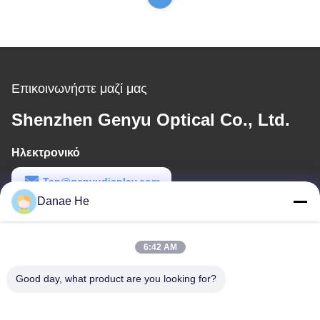
Επικοινωνήστε μαζί μας
Shenzhen Genyu Optical Co., Ltd.
Ηλεκτρονικό
Tan@genyudisplay.com
Danae He
Εργασιακό χρόνο
9:00-18:00
6:42 AM
Η διεύθυνσή μας
Good day, what product are you looking for?
Διεύθυνση
5ος όροφος, 8ο κτίριο, HuaFeng International Smart Made City,