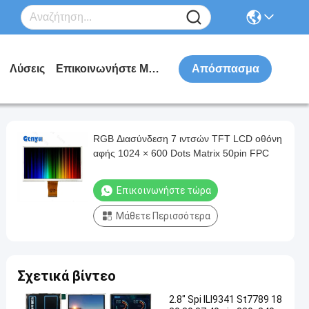
Λύσεις
Επικοινωνήστε Μαζί Μας
Απόσπασμα
RGB Διασύνδεση 7 ιντσών TFT LCD οθόνη
αφής 1024 × 600 Dots Matrix 50pin FPC
Επικοινωνήστε τώρα
Μάθετε Περισσότερα
Σχετικά βίντεο
2.8" Spi ILI9341 St7789 18