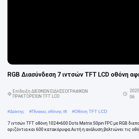
RGB Διασύνδεση 7 ιντσών TFT LCD οθόνη αφής
2025
Επίδειξη ΔΙΕΘΝΏΝ ΕΙΔΗΣΕΟΓΡΑΦΙΚΏΝ
ΠΡΑΚΤΟΡΕΊΩΝ TFT LCD
06
#
Δείκτης
#
Πίνακες οθόνης tft
#
Οθόνη TFT LCD
7 ιντσών TFT οθόνη 1024×600 Dots Matrix 50pin FPC με RGB δι
οριζόντια και 600 κατακόρυφα.Αυτή η ανάλυση βελτιώνει τις οθό