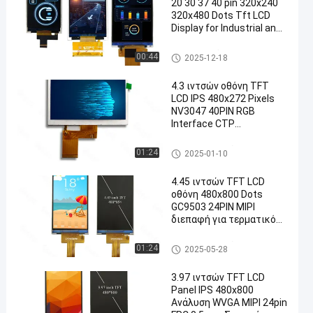
20 30 37 40 pin 320x240
320x480 Dots Tft LCD
Display for Industrial and
Commercial Need
Πίνακας οθόνης LCD TFT
00:44
2025-12-18
4.3 ιντσών οθόνη TFT
LCD IPS 480x272 Pixels
NV3047 40PIN RGB
Interface CTP
Προαιρετικό
Επίδειξη ΔΙΕΘΝΏΝ ΕΙΔΗΣΕΟΓ
01:24
2025-01-10
ΡΑΦΙΚΏΝ ΠΡΑΚΤΟΡΕΊΩΝ TFT
LCD
4.45 ιντσών TFT LCD
οθόνη 480x800 Dots
GC9503 24PIN MIPI
διεπαφή για τερματικό
POS
Επίδειξη ΔΙΕΘΝΏΝ ΕΙΔΗΣΕΟΓ
01:24
2025-05-28
ΡΑΦΙΚΏΝ ΠΡΑΚΤΟΡΕΊΩΝ TFT
LCD
3.97 ιντσών TFT LCD
Panel IPS 480x800
Ανάλυση WVGA MIPI 24pin