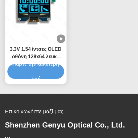
3.3V 1.54 ίντσες OLED
οθόνη 128x64 λευκό
Πάρτε την καλύτερη
μπλε κίτρινο με
SPD0301 Driver IC
τιμή
Επικοινωνήστε μαζί μας
Shenzhen Genyu Optical Co., Ltd.