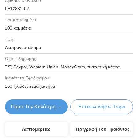
Αριθμός Μοντέλου:
ΓΕ12832-02
Τροποποιημένο:
100 κομμάτια
Τιμή:
Διαπραγματεύσιμα
Όροι Πληρωμής:
T/T, Paypal, Western Union, MoneyGram, πιστωτική κάρτα
Ικανότητα Εφοδιασμού:
150 χιλιάδες τεμάχια/μήνα
Πάρτε Την Καλύτερη Τιμή
Επικοινωνήστε Τώρα
Λεπτομέρειες
Περιγραφή Του Προϊόντος