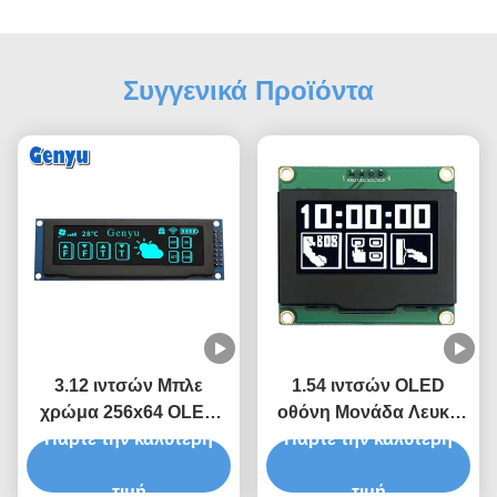
Συγγενικά Προϊόντα
3.12 ιντσών Μπλε
1.54 ιντσών OLED
χρώμα 256x64 OLED
οθόνη Μονάδα Λευκό
οθόνη SSD1322 OLED
Πάρτε την καλύτερη
χρώμα 128x64 Pixels
Πάρτε την καλύτερη
οθόνη SPI διεπαφή
SSD1309 Διασύνδεση
τιμή
τιμή
I2C