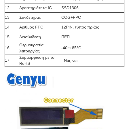
12
Δραστηριότητα IC
SSD1306
13
Συνδετήρας
COG+FPC
14
Αριθμός FPC
12PIN, τύπος πρίζας
15
Διασύνδεση
ΠΕΠ
Θερμοκρασία
16
-40~+85°C
λειτουργίας
Συμμόρφωση με το
17
- Ναι, ναι.
RoHS