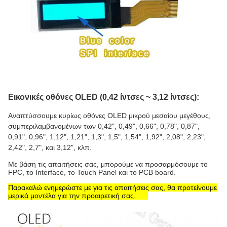
Εικονικές οθόνες OLED (0,42 ίντσες ~ 3,12 ίντσες):
Αναπτύσσουμε κυρίως οθόνες OLED μικρού μεσαίου μεγέθους,
συμπεριλαμβανομένων των 0,42", 0,49", 0,66", 0,78", 0,87",
0,91", 0,96", 1,12", 1,21", 1,3", 1,5", 1,54", 1,92", 2,08", 2,23",
2,42", 2,7", και 3,12", κλπ.
Με βάση τις απαιτήσεις σας, μπορούμε να προσαρμόσουμε το
FPC, το Interface, το Touch Panel και το PCB board.
Παρακαλώ ενημερώστε με για τις απαιτήσεις σας, θα προτείνουμε
μερικά μοντέλα για την προαιρετική σας.
- Τι;