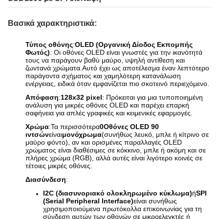
Βασικά χαρακτηριστικά:
Τύπος οθόνης
:
OLED (Οργανική Δίοδος Εκπομπής
Φωτός)
: Οι οθόνες OLED είναι γνωστές για την ικανότητά
τους να παράγουν βαθύ μαύρο, υψηλή αντίθεση και
ζωντανά χρώματα.Αυτό έχει ως αποτέλεσμα έναν λεπτότερο
παράγοντα σχήματος και χαμηλότερη κατανάλωση
ενέργειας, ειδικά όταν εμφανίζεται πιο σκοτεινό περιεχόμενο.
Απόφαση
:
128x32 pixel
: Πρόκειται για μια τυποποιημένη
ανάλυση για μικρές οθόνες OLED και παρέχει επαρκή
σαφήνεια για απλές γραφικές και κειμενικές εφαρμογές.
Χρώμα
:
Τα περισσότερα
0Οθόνες OLED 90
ιντσών
είναι
μονόχρωμα
(συνήθως λευκό, μπλε ή κίτρινο σε
μαύρο φόντο), αν και ορισμένες παραλλαγές OLED
χρώματος είναι διαθέσιμες σε κόκκινο, μπλε ή ακόμη και σε
πλήρες χρώμα (RGB), αλλά αυτές είναι λιγότερο κοινές σε
τέτοιες μικρές οθόνες.
Διασύνδεση
:
I2C (διασυνοριακό ολοκληρωμένο κύκλωμα)
ή
SPI
(Serial Peripheral Interface)
είναι συνήθως
χρησιμοποιούμενα πρωτόκολλα επικοινωνίας για τη
σύνδεση αυτών των οθονών σε μικροελεγκτές ή