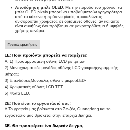
Αποδόμηση μπλε OLED
: Με την πάροδο του χρόνου, τα
μπλε OLED pixels μπορεί να υποβαθμιστούν γρηγορότερα
από τα κόκκινα ή πράσινα pixels, προκαλώντας
ανισορροπία χρώματος σε ορισμένες οθόνες, αν και αυτό
είναι συνήθως ένα πρόβλημα σε μακροπρόθεσμα ή υψηλής
χρήσης σενάρια.
Γενικές ερωτήσεις
1Ε: Ποια προϊόντα μπορείτε να παρέχετε;
Α. 1) Προσαρμοσμένη οθόνη LCD με τμήμα·
2) Μονοχρωματικές μονάδες οθόνης LCD γραφικής/γραμμικής
μήτρας;
3) Επενδύσεις
Μονούλες οθόνης μικροοLED·
4) Χρωματικές οθόνες LCD TFT·
5) Φώτα LED.
2Ε: Πού είναι το εργοστάσιό σας;
Α.
Το γραφείο μας βρίσκεται στο Σενζέν, Guangdong και το
εργοστάσιο μας βρίσκεται στην επαρχία Jiangxi.
3Ε: Θα προσφέρετε ένα δωρεάν δείγμα;