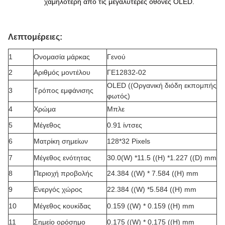
χαμηλότερη από τις μεγαλύτερες οθόνες OLED.
Λεπτομέρειες:
1
Ονομασία μάρκας
Γενού
2
Αριθμός μοντέλου
ΓΕ12832-02
OLED ((Οργανική διόδη εκπομπής
3
Τρόπος εμφάνισης
φωτός)
4
Χρώμα
Μπλε
5
Μέγεθος
0.91 ίντσες
6
Ματρίκη σημείων
128*32 Pixels
7
Μέγεθος ενότητας
30.0(W) *11.5 ((H) *1.227 ((D) mm
8
Περιοχή προβολής
24.384 ((W) * 7.584 ((H) mm
9
Ενεργός χώρος
22.384 ((W) *5.584 ((H) mm
10
Μέγεθος κουκίδας
0.159 ((W) * 0.159 ((H) mm
11
Σημείο ορόσημο
0.175 ((W) * 0,175 ((H) mm