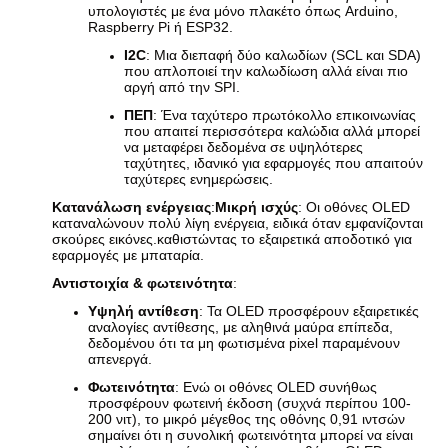
υπολογιστές με ένα μόνο πλακέτο όπως Arduino,
Raspberry Pi ή ESP32.
Ι2C
: Μια διεπαφή δύο καλωδίων (SCL και SDA)
που απλοποιεί την καλωδίωση αλλά είναι πιο
αργή από την SPI.
ΠΕΠ
: Ένα ταχύτερο πρωτόκολλο επικοινωνίας
που απαιτεί περισσότερα καλώδια αλλά μπορεί
να μεταφέρει δεδομένα σε υψηλότερες
ταχύτητες, ιδανικό για εφαρμογές που απαιτούν
ταχύτερες ενημερώσεις.
Κατανάλωση ενέργειας
:
Μικρή ισχύς
: Οι οθόνες OLED
καταναλώνουν πολύ λίγη ενέργεια, ειδικά όταν εμφανίζονται
σκούρες εικόνες.καθιστώντας το εξαιρετικά αποδοτικό για
εφαρμογές με μπαταρία.
Αντιστοιχία & φωτεινότητα
:
Υψηλή αντίθεση
: Τα OLED προσφέρουν εξαιρετικές
αναλογίες αντίθεσης, με αληθινά μαύρα επίπεδα,
δεδομένου ότι τα μη φωτισμένα pixel παραμένουν
απενεργά.
Φωτεινότητα
: Ενώ οι οθόνες OLED συνήθως
προσφέρουν φωτεινή έκδοση (συχνά περίπου 100-
200 νιτ), το μικρό μέγεθος της οθόνης 0,91 ιντσών
σημαίνει ότι η συνολική φωτεινότητα μπορεί να είναι