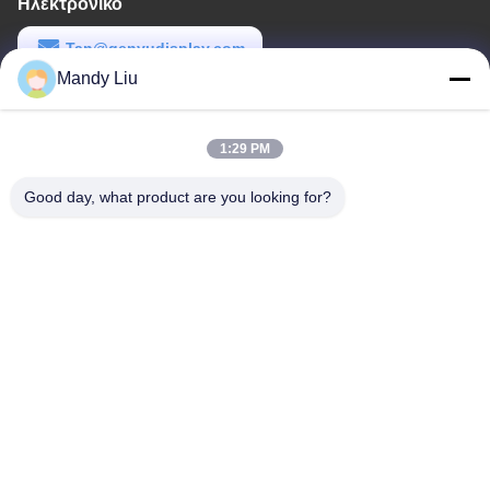
Ηλεκτρονικό
Tan@genyudisplay.com
Mandy Liu
Εργασιακό χρόνο
9:00-18:00
1:29 PM
Η διεύθυνσή μας
Good day, what product are you looking for?
Διεύθυνση
5ος όροφος, 8ο κτίριο, HuaFeng International Smart Made City,
Shajing Baoan, Shenzhen, Guangdong, Κίνα
Τηλεφώνημα
86-755-27856531
Κίνα Καλό Ποιότητα Προσαρμοσμένη οθόνη LCD με τμήμα