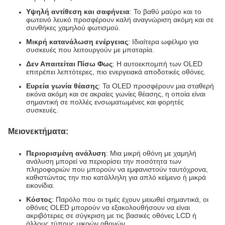
Υψηλή αντίθεση και σαφήνεια
: Το βαθύ μαύρο και το
φωτεινό λευκό προσφέρουν καλή αναγνώριση ακόμη και σε
συνθήκες χαμηλού φωτισμού.
Μικρή κατανάλωση ενέργειας
: Ιδιαίτερα ωφέλιμο για
συσκευές που λειτουργούν με μπαταρία.
Δεν Απαιτείται Πίσω Φως
: Η αυτοεκπομπή των OLED
επιτρέπει λεπτότερες, πιο ενεργειακά αποδοτικές οθόνες.
Ευρεία γωνία θέασης
: Τα OLED προσφέρουν μια σταθερή
εικόνα ακόμη και σε ακραίες γωνίες θέασης, η οποία είναι
σημαντική σε πολλές ενσωματωμένες και φορητές
συσκευές.
Μειονεκτήματα:
Περιορισμένη ανάλυση
: Μια μικρή οθόνη με χαμηλή
ανάλυση μπορεί να περιορίσει την ποσότητα των
πληροφοριών που μπορούν να εμφανιστούν ταυτόχρονα,
καθιστώντας την πιο κατάλληλη για απλό κείμενο ή μικρά
εικονίδια.
Κόστος
: Παρόλο που οι τιμές έχουν μειωθεί σημαντικά, οι
οθόνες OLED μπορούν να εξακολουθήσουν να είναι
ακριβότερες σε σύγκριση με τις βασικές οθόνες LCD ή
άλλους τύπους μικρών οθονών.