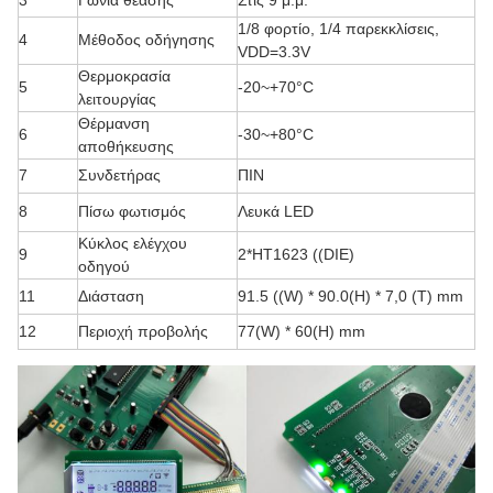
3
Γωνία θέασης
Στις 9 μ.μ.
1/8 φορτίο, 1/4 παρεκκλίσεις,
4
Μέθοδος οδήγησης
VDD=3.3V
Θερμοκρασία
5
-20~+70
°C
λειτουργίας
Θέρμανση
6
-30~+80
°C
αποθήκευσης
7
Συνδετήρας
ΠΙΝ
8
Πίσω φωτισμός
Λευκά LED
Κύκλος ελέγχου
9
2*HT1623 ((DIE)
οδηγού
11
Διάσταση
91.5 ((W) * 90.0
(H) * 7,0 (T) mm
12
Περιοχή προβολής
77(W) * 60(H) mm