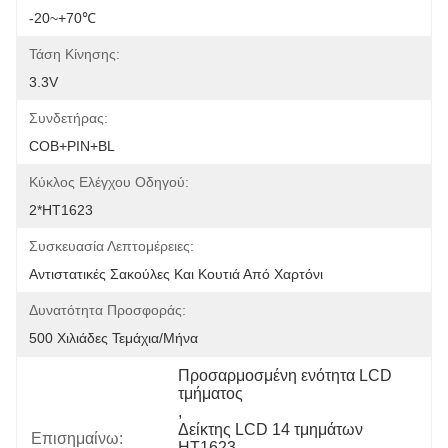
-20~+70℃
Τάση Κίνησης:
3.3V
Συνδετήρας:
COB+PIN+BL
Κύκλος Ελέγχου Οδηγού:
2*HT1623
Συσκευασία Λεπτομέρειες:
Αντιστατικές Σακούλες Και Κουτιά Από Χαρτόνι
Δυνατότητα Προσφοράς:
500 Χιλιάδες Τεμάχια/μήνα
Προσαρμοσμένη ενότητα LCD 
τμήματος
, 
Δείκτης LCD 14 τμημάτων 
Επισημαίνω:
HT1623