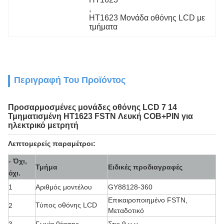
, 
HT1623 Μονάδα οθόνης LCD με 
τμήματα
Περιγραφή Του Προϊόντος
Προσαρμοσμένες μονάδες οθόνης LCD 7 14
Τμηματισμένη HT1623 FSTN Λευκή COB+PIN για
ηλεκτρικό μετρητή
Λεπτομερείς παραμέτροι:
- Όχι,
Τμήμα
Ειδικές προδιαγραφές
όχι.
1
Αριθμός μοντέλου
GY88128-360
Επικαιροποιημένο FSTN,
Τύπος οθόνης LCD
2
Μεταδοτικό