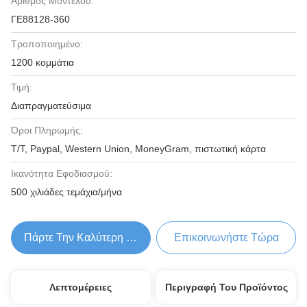
Αριθμός Μοντέλου:
ΓΕ88128-360
Τροποποιημένο:
1200 κομμάτια
Τιμή:
Διαπραγματεύσιμα
Όροι Πληρωμής:
T/T, Paypal, Western Union, MoneyGram, πιστωτική κάρτα
Ικανότητα Εφοδιασμού:
500 χιλιάδες τεμάχια/μήνα
Πάρτε Την Καλύτερη Τιμή
Επικοινωνήστε Τώρα
Λεπτομέρειες
Περιγραφή Του Προϊόντος