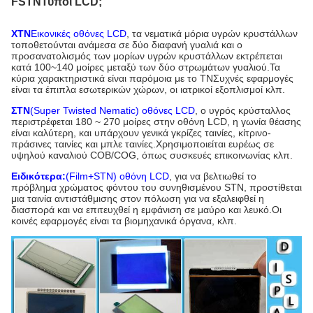
FSTN
Τύποι LCD;
ΧΤΝ
Εικονικές οθόνες LCD
, τα νεματικά μόρια υγρών κρυστάλλων
τοποθετούνται ανάμεσα σε δύο διαφανή γυαλιά και ο
προσανατολισμός των μορίων υγρών κρυστάλλων εκτρέπεται
κατά 100~140 μοίρες μεταξύ των δύο στρωμάτων γυαλιού.Τα
κύρια χαρακτηριστικά είναι παρόμοια με το TNΣυχνές εφαρμογές
είναι τα έπιπλα εσωτερικών χώρων, οι ιατρικοί εξοπλισμοί κλπ.
ΣΤΝ
(Super Twisted Nematic) οθόνες LCD
, ο υγρός κρύσταλλος
περιστρέφεται 180 ~ 270 μοίρες στην οθόνη LCD, η γωνία θέασης
είναι καλύτερη, και υπάρχουν γενικά γκρίζες ταινίες, κίτρινο-
πράσινες ταινίες και μπλε ταινίες.Χρησιμοποιείται ευρέως σε
υψηλού καναλιού COB/COG, όπως συσκευές επικοινωνίας κλπ.
Ειδικότερα:
(Film+STN) οθόνη LCD
, για να βελτιωθεί το
πρόβλημα χρώματος φόντου του συνηθισμένου STN, προστίθεται
μια ταινία αντιστάθμισης στον πόλωση για να εξαλειφθεί η
διασπορά και να επιτευχθεί η εμφάνιση σε μαύρο και λευκό.Οι
κοινές εφαρμογές είναι τα βιομηχανικά όργανα, κλπ.