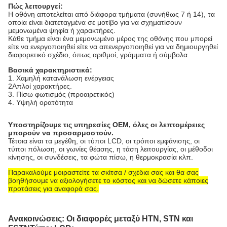
Πώς λειτουργεί:
Η οθόνη αποτελείται από διάφορα τμήματα (συνήθως 7 ή 14), τα
οποία είναι διατεταγμένα σε μοτίβο για να σχηματίσουν
μεμονωμένα ψηφία ή χαρακτήρες.
Κάθε τμήμα είναι ένα μεμονωμένο μέρος της οθόνης που μπορεί
είτε να ενεργοποιηθεί είτε να απενεργοποιηθεί για να δημιουργηθεί
διαφορετικό σχέδιο, όπως αριθμοί, γράμματα ή σύμβολα.
Βασικά χαρακτηριστικά:
1. Χαμηλή κατανάλωση ενέργειας
2Απλοί χαρακτήρες.
3. Πίσω φωτισμός (προαιρετικός)
4. Υψηλή ορατότητα
Υποστηρίζουμε τις υπηρεσίες OEM, όλες οι λεπτομέρειες
μπορούν να προσαρμοστούν.
Τέτοια είναι τα μεγέθη, οι τύποι LCD, οι τρόποι εμφάνισης, οι
τύποι πόλωση, οι γωνίες θέασης, η τάση λειτουργίας, οι μέθοδοι
κίνησης, οι συνδέσεις, τα φώτα πίσω, η θερμοκρασία κλπ.
Παρακαλούμε μοιραστείτε τα σκίτσα / σχέδια σας και θα σας
βοηθήσουμε να αξιολογήσετε το κόστος και να δώσετε κάποιες
προτάσεις για αναφορά σας.
Ανακοινώσεις: Οι διαφορές μεταξύ HTN, STN και