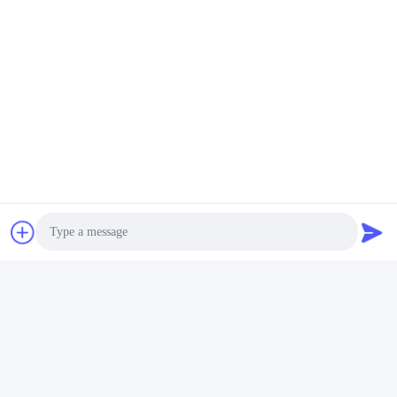
Εργασιακό χρόνο
9:00-18:00
Η διεύθυνσή μας
Διεύθυνση
5ος όροφος, 8ο κτίριο, HuaFeng International Smart Made City,
Shajing Baoan, Shenzhen, Guangdong, Κίνα
Τηλεφώνημα
86-755-27856531
Photo
Κίνα Καλό Ποιότητα Προσαρμοσμένη οθόνη LCD με τμήμα
Προμηθευτής. -2026 Shenzhen Genyu Optical Co., Ltd. Όλα. Όλα
Video Call
τα δικαιώματα διατηρούνται.