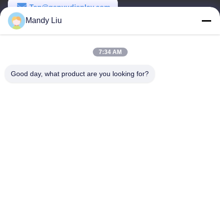
Tan@genyudisplay.com
Mandy Liu
Εργασιακό χρόνο
9:00-18:00
7:34 AM
Η διεύθυνσή μας
Good day, what product are you looking for?
Διεύθυνση
5ος όροφος, 8ο κτίριο, HuaFeng International Smart Made City,
Shajing Baoan, Shenzhen, Guangdong, Κίνα
Τηλεφώνημα
86-755-27856531
Κίνα Καλό Ποιότητα Προσαρμοσμένη οθόνη LCD με τμήμα
Προμηθευτής. -2026 Shenzhen Genyu Optical Co., Ltd. Όλα. Όλα